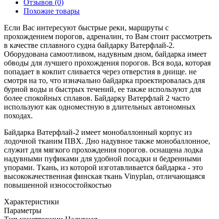
Отзывов (0)
Похожие товары
Если Вас интересуют быстрые реки, маршруты с
прохождением порогов, адреналин, то Вам стоит рассмотреть
в качестве сплавного судна байдарку Ватерфлай-2.
Оборудована самоотливом, надувным дном, байдарка имеет
обводы для лучшего прохождения порогов. Вся вода, которая
попадает в кокпит сливается через отверстия в днище. не
смотря на то, что изначально байдарка проектировалась для
бурной воды и быстрых течений, ее также используют для
более спокойных сплавов. Байдарку Ватерфлай 2 часто
используют как одноместную в длительных автономных
походах.
Байдарка Ватерфлай-2 имеет монобаллонный корпус из
лодочной тканим ПВХ. Дно надувное также монобаллонное,
служит для мягкого прохождения порогов. оснащена лодка
надувными пуфиками для удобной посадки и бедренными
упорами. Ткань, из которой изготавливается байдарка - это
высококачественная финская ткань Vinyplan, отличающаяся
повышенной износостойкостью
Характеристики
Параметры