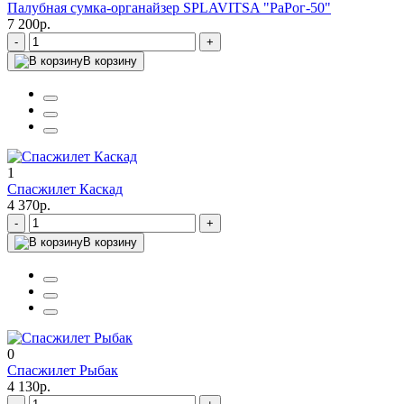
Палубная сумка-органайзер SPLAVITSA "РаРог-50"
7 200р.
-
+
В корзину
1
Спасжилет Каскад
4 370р.
-
+
В корзину
0
Спасжилет Рыбак
4 130р.