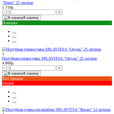
"Наир" 25 литров
1 710р.
-
+
В корзину
Новинка
1
Палубная гермосумка SPLAVITSA "Окунь" 25 литров
4 800р.
-
+
В корзину
Хит продаж
Акция