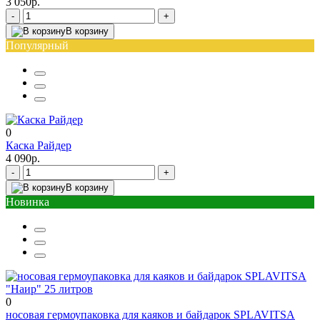
3 050р.
-
+
В корзину
Популярный
0
Каска Райдер
4 090р.
-
+
В корзину
Новинка
0
носовая гермоупаковка для каяков и байдарок SPLAVITSA