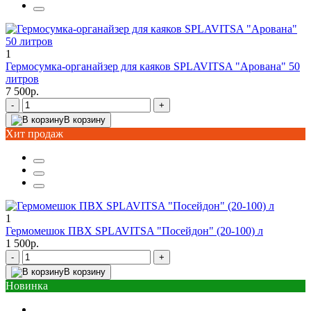
1
Гермосумка-органайзер для каяков SPLAVITSA "Арована" 50
литров
7 500р.
-
+
В корзину
Хит продаж
1
Гермомешок ПВХ SPLAVITSA "Посейдон" (20-100) л
1 500р.
-
+
В корзину
Новинка