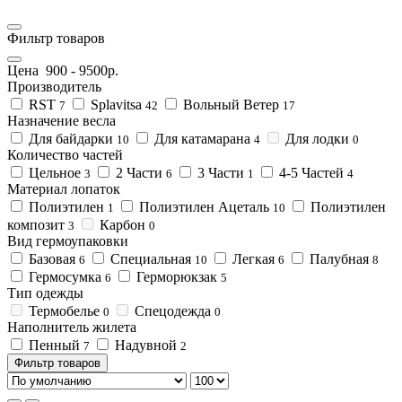
Фильтр товаров
Цена
900
-
9500
р.
Производитель
RST
Splavitsa
Вольный Ветер
7
42
17
Назначение весла
Для байдарки
Для катамарана
Для лодки
10
4
0
Количество частей
Цельное
2 Части
3 Части
4-5 Частей
3
6
1
4
Материал лопаток
Полиэтилен
Полиэтилен Ацеталь
Полиэтилен
1
10
композит
Карбон
3
0
Вид гермоупаковки
Базовая
Специальная
Легкая
Палубная
6
10
6
8
Гермосумка
Герморюкзак
6
5
Тип одежды
Термобелье
Спецодежда
0
0
Наполнитель жилета
Пенный
Надувной
7
2
Фильтр товаров