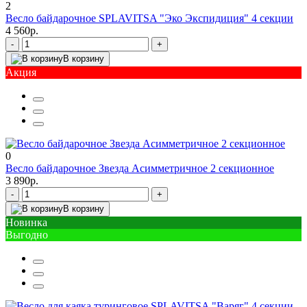
2
Весло байдарочное SPLAVITSA "Эко Экспидиция" 4 секции
4 560р.
-
+
В корзину
Акция
0
Весло байдарочное Звезда Асимметричное 2 секционное
3 890р.
-
+
В корзину
Новинка
Выгодно