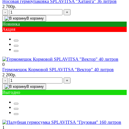
Носовая гермоупаковка SPLAVITSA "Хатанга" 36 литров
2 700р.
-
+
В корзину
Новинка
Акция
0
Гермомешок Кормовой SPLAVITSA "Вектор" 40 литров
2 200р.
-
+
В корзину
Выгодно
1