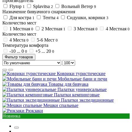
Производитель
Flytop
Splavitsa
Вольный Ветер
1
2
9
Назначение бивуачного снаряжения
Для костра
Тенты
Сидушки, коврики
1
4
3
Количество мест
1 Местная
2 Местная
3 Местная
4 Местная
0
1
0
0
Количество мест
4 Места
5-6 Мест
0
0
Температура комфорта
-10 ... 0
+5 ... 20
0
0
Фильтр товаров
Коврики туристические
Мобильные бани и печи
Товары для бивуака
Палатки универсальные
Палатки кемпинговые
Палатки экспедиционные
Мешки спальные
Рюкзаки
Новинка