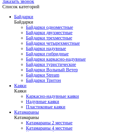
Заказать звонок
Список категорий
Байдарки
Байдарки
Байдарки одноместные
Байдарки двухместные
Байдарки трехместные
Байдарки четырехместные
Байдарки надувные
Байдарки гибридные
Байдарки каркасно-надувные
Байдарки туристические
Байдарки Вольный Ветер
Байдарки Stream
Байдарки Тритон
Каяки
Каяки
Каркасно-надувные каяки
Надувные каяки
Пластиковые каяки
Катамараны
Катамараны
Катамараны 2 местные
Катамараны 4 местные