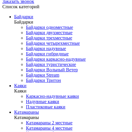
Заказать звонок
Список категорий
Байдарки
Байдарки
Байдарки одноместные
Байдарки двухместные
Байдарки трехместные
Байдарки четырехместные
Байдарки надувные
Байдарки гибридные
Байдарки каркасно-надувные
Байдарки туристические
Байдарки Вольный Ветер
Байдарки Stream
Байдарки Тритон
Каяки
Каяки
Каркасно-надувные каяки
Надувные каяки
Пластиковые каяки
Катамараны
Катамараны
Катамараны 2 местные
Катамараны 4 местные