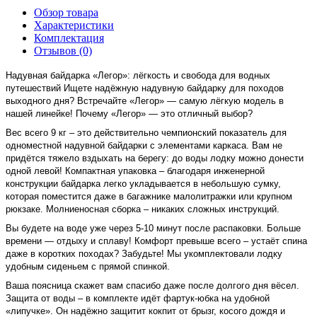
Обзор товара
Характеристики
Комплектация
Отзывов (0)
Надувная байдарка «Легор»: лёгкость и свобода для водных
путешествий Ищете надёжную надувную байдарку для походов
выходного дня? Встречайте «Легор» — самую лёгкую модель в
нашей линейке! Почему «Легор» — это отличный выбор?
Вес всего 9 кг – это действительно чемпионский показатель для
одноместной надувной байдарки с элементами каркаса. Вам не
придётся тяжело вздыхать на берегу: до воды лодку можно донести
одной левой! Компактная упаковка – благодаря инженерной
конструкции байдарка легко укладывается в небольшую сумку,
которая поместится даже в багажнике малолитражки или крупном
рюкзаке. Молниеносная сборка – никаких сложных инструкций.
Вы будете на воде уже через 5-10 минут после распаковки. Больше
времени — отдыху и сплаву! Комфорт превыше всего – устаёт спина
даже в коротких походах? Забудьте! Мы укомплектовали лодку
удобным сиденьем с прямой спинкой.
Ваша поясница скажет вам спасибо даже после долгого дня вёсел.
Защита от воды – в комплекте идёт фартук-юбка на удобной
«липучке». Он надёжно защитит кокпит от брызг, косого дождя и