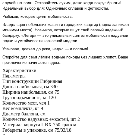
случайных волн. Оставайтесь сухим, даже когда вокруг брызги
!
Идеальный выбор для: Одиночных сплавов и фотоохоты.
Рыбаков, которые ценят мобильность.
Владельцев небольших машин и городских квартир (лодка занимает
минимум места). Новичков, которые ищут свой первый надёжный
байдарку. «Легор» — это уникальный синтез мобильности надувной
лодки и устойчивости каркасной модели.
Упаковал, доехал до реки, надул — и поплыл!
Откройте для себя лёгкие водные походы без лишних хлопот. Ваше
приключение начинается здесь.
Характеристики
Параметры
Тип конструкции
Гибридная
Длина наибольшая, см
330
Ширина наибольшая, см
75
Грузоподъемность, кг
120
Количество мест, чел
1
Вес комплекта, кг
9
Диаметр баллона, см
Количество надувных емкостей, шт
2
Материал корпуса
ПВХ 750 гр/кв.м
Габариты в упаковке, см
75/33/18