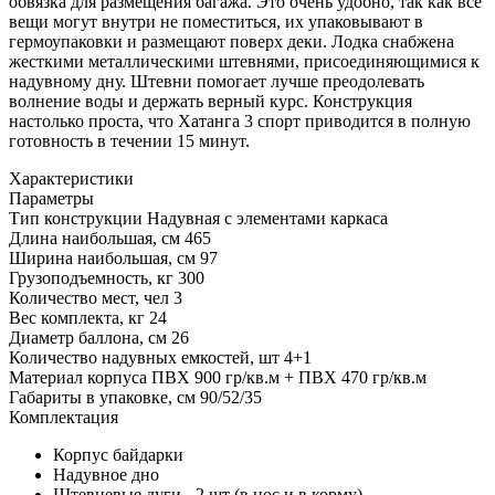
обвязка для размещения багажа. Это очень удобно, так как все
вещи могут внутри не поместиться, их упаковывают в
гермоупаковки и размещают поверх деки. Лодка снабжена
жесткими металлическими штевнями, присоединяющимися к
надувному дну. Штевни помогает лучше преодолевать
волнение воды и держать верный курс. Конструкция
настолько проста, что Хатанга 3 спорт приводится в полную
готовность в течении 15 минут.
Характеристики
Параметры
Тип конструкции
Надувная с элементами каркаса
Длина наибольшая, см
465
Ширина наибольшая, см
97
Грузоподъемность, кг
300
Количество мест, чел
3
Вес комплекта, кг
24
Диаметр баллона, см
26
Количество надувных емкостей, шт
4+1
Материал корпуса
ПВХ 900 гр/кв.м + ПВХ 470 гр/кв.м
Габариты в упаковке, см
90/52/35
Комплектация
Корпус байдарки
Надувное дно
Штевневые дуги - 2 шт (в нос и в корму)