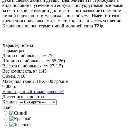
деке и сделан данный девайс. Выполнена эта гермосумка в
виде половины усеченного конуса с полукруглыми основами,
за счет такой геометрии достигается оптимальное сочетание
низкой парусности и максимального объема. Имеет 6 точек
крепления полукольцами, в местах крепления есть усиление.
Клапан выполнен герметичной молнией типа TZip.
Характеристики
Параметры
Длина наибольшая, см
75
Ширина наибольшая, см
55 (26)
Высота наибольшая, см
27 (15)
Вес комплекта, кг
1.45
Объем, л
60
Материал ткани
ПВХ 600 гр/кв.м
9 000р.
Нашли данный товар дешевле?
Доступные варианты
Клапан
Цвет