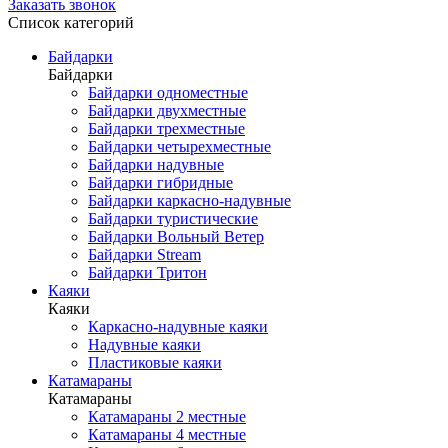
Заказать звонок
Список категорий
Байдарки
Байдарки
Байдарки одноместные
Байдарки двухместные
Байдарки трехместные
Байдарки четырехместные
Байдарки надувные
Байдарки гибридные
Байдарки каркасно-надувные
Байдарки туристические
Байдарки Вольный Ветер
Байдарки Stream
Байдарки Тритон
Каяки
Каяки
Каркасно-надувные каяки
Надувные каяки
Пластиковые каяки
Катамараны
Катамараны
Катамараны 2 местные
Катамараны 4 местные