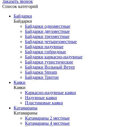
Заказать звонок
Список категорий
Байдарки
Байдарки
Байдарки одноместные
Байдарки двухместные
Байдарки трехместные
Байдарки четырехместные
Байдарки надувные
Байдарки гибридные
Байдарки каркасно-надувные
Байдарки туристические
Байдарки Вольный Ветер
Байдарки Stream
Байдарки Тритон
Каяки
Каяки
Каркасно-надувные каяки
Надувные каяки
Пластиковые каяки
Катамараны
Катамараны
Катамараны 2 местные
Катамараны 4 местные