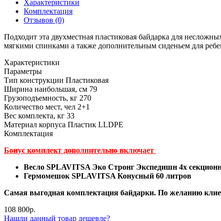
Характеристики
Комплектация
Отзывов (0)
Подходит эта двухместная пластиковая байдарка для несложны
мягкими спинками а также дополнительным сиденьем для ребе
Характеристики
Параметры
Тип конструкции
Пластиковая
Ширина наибольшая, см
79
Грузоподъемность, кг
270
Количество мест, чел
2+1
Вес комплекта, кг
33
Материал корпуса
Пластик LLDPE
Комплектация
Бонус комплект дополнительно включает
Весло SPLAVITSA Эко Стронг Экспедишн 4х секционн
Гермомешок SPLAVITSA Конусный 60 литров
Самая выгодная комплектация байдарки. По желанию кли
108 800р.
Нашли данный товар дешевле?