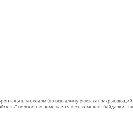
с фронтальным входом
(во всю длину рюкзака), закрывающий
аймень" полностью помещается весь комплект байдарки - шк